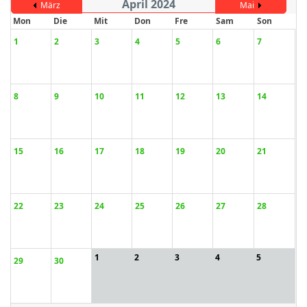
April 2024
März
Mai
Mon
Die
Mit
Don
Fre
Sam
Son
1
2
3
4
5
6
7
ort anzeigen
8
9
10
11
12
13
14
15
16
17
18
19
20
21
22
23
24
25
26
27
28
1
2
3
4
5
29
30