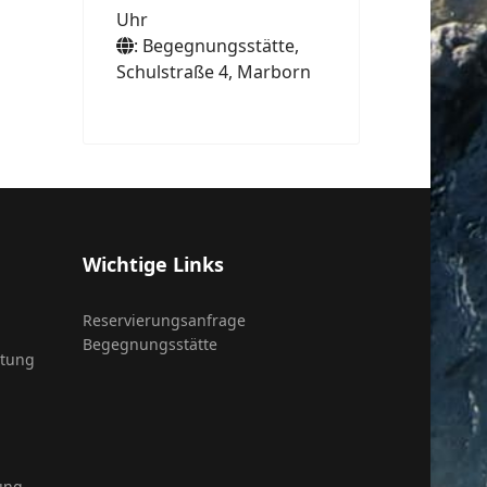
Uhr
: Begegnungsstätte,
Schulstraße 4, Marborn
Wichtige Links
Reservierungsanfrage
Begegnungsstätte
itung
ung