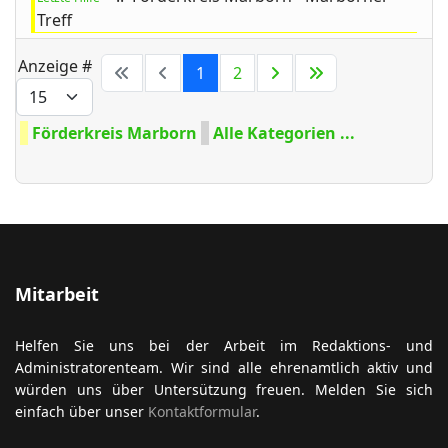
Treff
Limite der Paginierungsliste
Anzeige #
1
2
Förderkreis Marborn
Alle Kategorien ...
Mitarbeit
Helfen Sie uns bei der Arbeit im Redaktions- und
Administratorenteam. Wir sind alle ehrenamtlich aktiv und
würden uns über Untersützung freuen. Melden Sie sich
einfach über unser
Kontaktformular
.