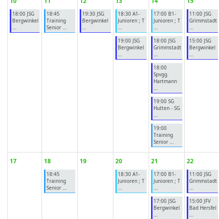
10
11
12
13
14
15
18:00 JSG
18:45
19:30 JSG
18:30 A1-
17:00 B1-
11:00 JSG
Bergwinkel
Training
Bergwinkel
Junioren ; T
Junioren ; T
Grimmstadt
...
Senior ...
...
...
...
...
19:00 JSG
18:00 JSG
15:00 JSG
Bergwinkel
Grimmstadt
Bergwinkel
...
...
...
18:00
Spvgg.
Hartmann
...
19:00 SG
Hutten - SG
...
19:00
Training
Senior ...
17
18
19
20
21
22
18:45
18:30 A1-
17:00 B1-
11:00 JSG
Training
Junioren ; T
Junioren ; T
Grimmstadt
Senior ...
...
...
...
17:00 JSG
15:00 JFV
Bergwinkel
Bad Hersfel
...
...