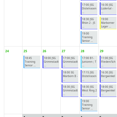
17:00 JSG
16:30 JSG
Distelrasen
Lüdertal -
...
...
18:30 JSG
19:00
Rhön 2 - JS
Marborner
...
Lager ...
19:00
Training
Senior ...
24
25
26
27
28
29
18:45
18:00 JSG
17:00 JSG
17:00 B1-
11:00 JSG
Training
Grimmstadt
Grimmstadt
Junioren ; T
Flieden/Sch
Senior ...
...
...
...
...
18:00 SG
17:15 JSG
16:30 JSG
Marborn II -
Distelrasen
Bergwinkel
...
...
...
18:30 JSG
18:30 JSG
18:00 JSG
Grimmstadt
West Ring 2
Bergwinkel
...
...
...
19:00
Training
Senior ...