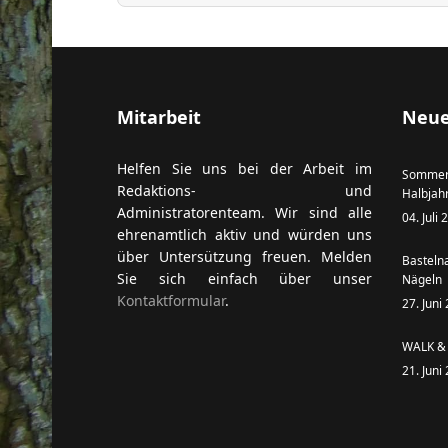
ort anzeigen
Mitarbeit
Neue
Helfen Sie uns bei der Arbeit im
Sommer
Redaktions- und
Halbjah
Administratorenteam. Wir sind alle
04. Juli
ehrenamtlich aktiv und würden uns
über Untersützung freuen. Melden
Basteln
Sie sich einfach über unser
Nägeln
Kontaktformular
.
27. Juni
WALK & 
21. Juni