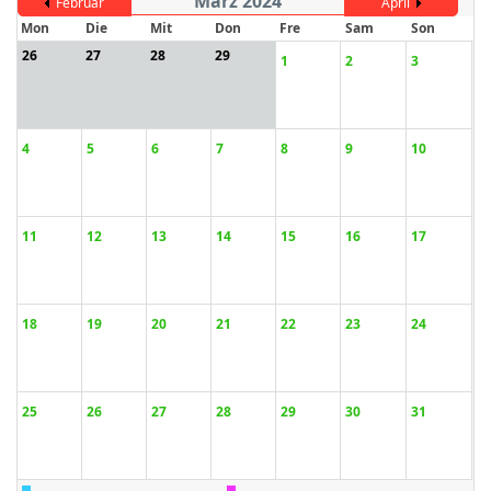
März 2024
Februar
April
Mon
Die
Mit
Don
Fre
Sam
Son
26
27
28
29
1
2
3
ort anzeigen
4
5
6
7
8
9
10
11
12
13
14
15
16
17
18
19
20
21
22
23
24
25
26
27
28
29
30
31