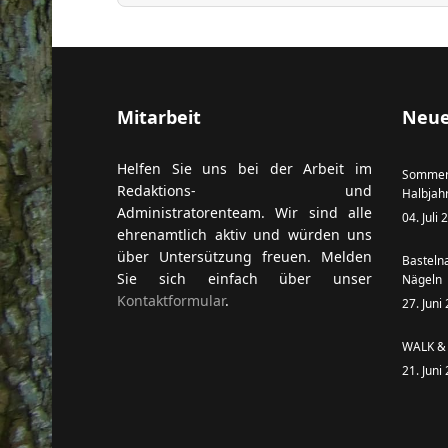
ort anzeigen
Mitarbeit
Neue
Helfen Sie uns bei der Arbeit im
Sommer
Redaktions- und
Halbjah
Administratorenteam. Wir sind alle
04. Juli
ehrenamtlich aktiv und würden uns
über Untersützung freuen. Melden
Basteln
Sie sich einfach über unser
Nägeln
Kontaktformular
.
27. Juni
WALK & 
21. Juni