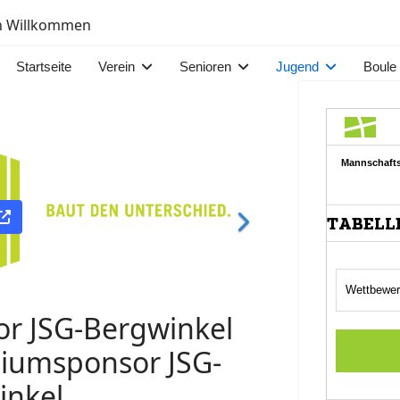
ch Willkommen
Startseite
Verein
Senioren
Jugend
Boule
Link
or JSG-Bergwinkel
miumsponsor JSG-
inkel