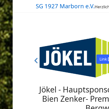
SG 1927 Marborn e.V.
Herzli
Link
Jökel - Hauptspons
Bien Zenker- Pre
Bergw