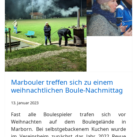
Previous
Next
Marbouler treffen sich zu einem
weihnachtlichen Boule-Nachmittag
13. Januar 2023
Fast alle Boulespieler trafen sich vor
Weihnachten auf dem Boulegelände in
Marborn. Bei selbstgebackenem Kuchen wurde
im Vereinsheim zunächst das Jahr 2022 Revue
passieren gelassen. Danach wurden bei
würzigem Glühwein einige schöne Boulespiele
absolviert. Bei herzhaftem Gulasch und
gegrillten Wildschweinbratwürstchen klang der