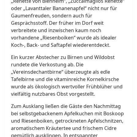
„Renette von Blenheim“, „Zuccalmaglios Renette“
oder „Lavanttaler Bananenapfel“ nicht nur für
Gaumenfreuden, sondern auch für
Gesprächsstoff. Der früher im Dorf weit
verbreitete und inzwischen kaum noch
vorhandene „Riesenboiken“ wurde als idealer
Koch-, Back- und Saftapfel wiederentdeckt.
Ein kurzer Abstecher zu Birnen und Wildobst
rundete die Verkostung ab. Die
„Vereinsdechantbirne“ überzeugte als edle
Tafelbirne und die vitaminreiche Kornelkirsche
wurde als ökologisch wertvoller Frühblüher und
vielfältig nutzbares Obst vorgestellt.
Zum Ausklang ließen die Gäste den Nachmittag
bei selbstgebackenem Apfelkuchen mit Boskoop
und Riesenboiken, getrockneten Apfelschnitzen,
aromatischem Kräutertee und frischem Cidre
gemütlich ausklingen. In entspannter