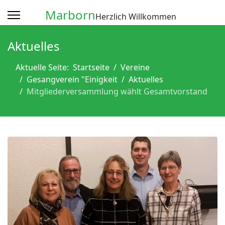
Marborn
Herzlich Willkommen
Aktuelles
Aktuelle Seite:
Startseite
Vereine
Gesangverein "Einigkeit
Aktuelles
Mitgliederversammlung wählt Gesamtvorstand