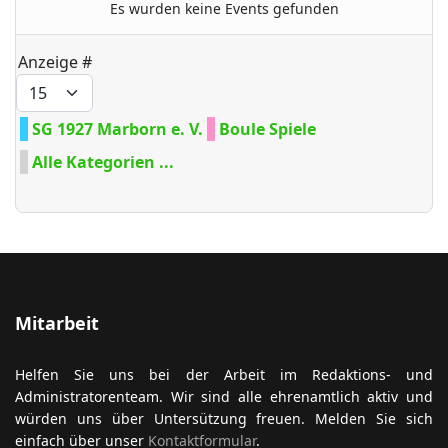
Es wurden keine Events gefunden
Limite der Paginierungsliste
Anzeige #
ort anzeigen
SG 1927 Marborn e. V.
Boule Spiele
Alle Kategorien ...
Mitarbeit
Helfen Sie uns bei der Arbeit im Redaktions- und
Administratorenteam. Wir sind alle ehrenamtlich aktiv und
würden uns über Untersützung freuen. Melden Sie sich
einfach über unser
Kontaktformular
.