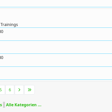
 Trainings
30
30
Limite der Paginierungsliste
5
6
s
Alle Kategorien ...