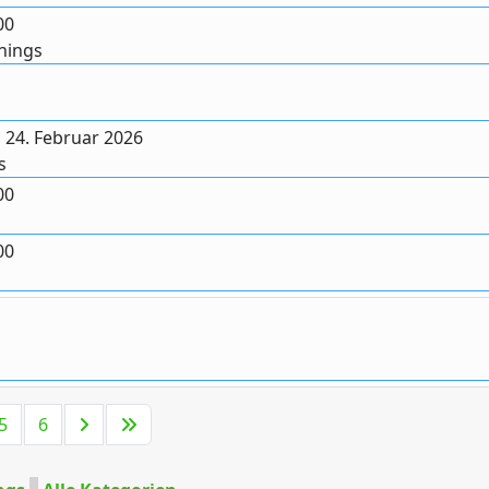
00
nings
 24. Februar 2026
s
00
00
Limite der Paginierungsliste
5
6