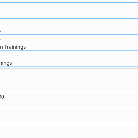
s
0
n Trainings
nings
30