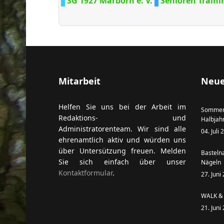
SG 1927 Marborn e. V.
Senioren Traini
Mitarbeit
Neue
Helfen Sie uns bei der Arbeit im
Sommer
Redaktions- und
Halbjah
Administratorenteam. Wir sind alle
04. Juli
ehrenamtlich aktiv und würden uns
über Untersützung freuen. Melden
Basteln
Sie sich einfach über unser
Nägeln
Kontaktformular
.
27. Juni
WALK & 
21. Juni