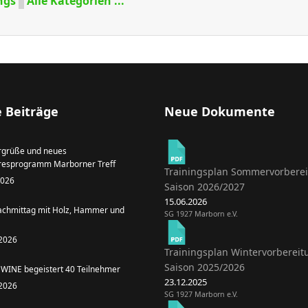
ngs
Alle Kategorien ...
 Beiträge
Neue Dokumente
grüße und neues
resprogramm Marborner Treff
Trainingsplan Sommervorbere
 2026
Saison 2026/2027
15.06.2026
achmittag mit Holz, Hammer und
SG 1927 Marborn e.V.
 2026
Trainingsplan Wintervorbereit
Saison 2025/2026
WINE begeistert 40 Teilnehmer
23.12.2025
 2026
SG 1927 Marborn e.V.