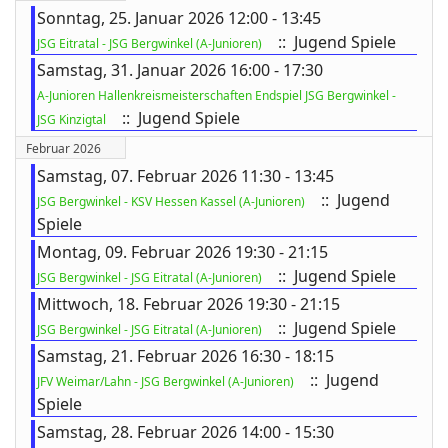
Sonntag, 25. Januar 2026 12:00 - 13:45
:: Jugend Spiele
JSG Eitratal - JSG Bergwinkel (A-Junioren)
Samstag, 31. Januar 2026 16:00 - 17:30
ort anzeigen
A-Junioren Hallenkreismeisterschaften Endspiel JSG Bergwinkel -
:: Jugend Spiele
JSG Kinzigtal
Februar 2026
Samstag, 07. Februar 2026 11:30 - 13:45
:: Jugend
JSG Bergwinkel - KSV Hessen Kassel (A-Junioren)
Spiele
Montag, 09. Februar 2026 19:30 - 21:15
:: Jugend Spiele
JSG Bergwinkel - JSG Eitratal (A-Junioren)
Mittwoch, 18. Februar 2026 19:30 - 21:15
:: Jugend Spiele
JSG Bergwinkel - JSG Eitratal (A-Junioren)
Samstag, 21. Februar 2026 16:30 - 18:15
:: Jugend
JFV Weimar/Lahn - JSG Bergwinkel (A-Junioren)
Spiele
Samstag, 28. Februar 2026 14:00 - 15:30