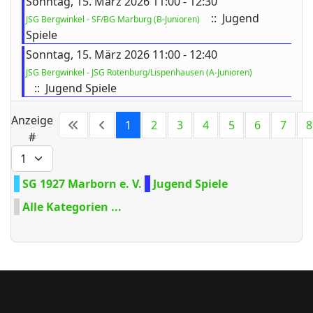
Sonntag, 15. März 2026 11:00 - 12:30
:: Jugend
JSG Bergwinkel - SF/BG Marburg (B-Junioren)
Spiele
Sonntag, 15. März 2026 11:00 - 12:40
JSG Bergwinkel - JSG Rotenburg/Lispenhausen (A-Junioren)
:: Jugend Spiele
Limite der Paginierungsliste
Anzeige
1
2
3
4
5
6
7
8
#
SG 1927 Marborn e. V.
Jugend Spiele
Alle Kategorien ...