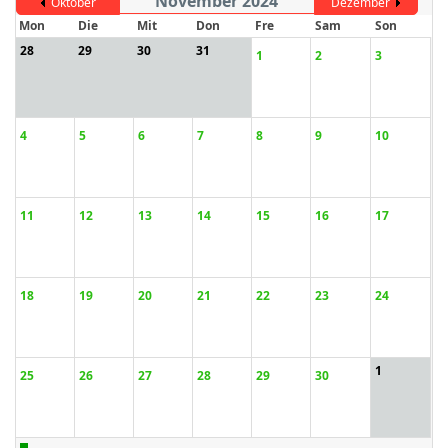
November 2024
Oktober
Dezember
Mon
Die
Mit
Don
Fre
Sam
Son
28
29
30
31
1
2
3
ort anzeigen
4
5
6
7
8
9
10
11
12
13
14
15
16
17
18
19
20
21
22
23
24
1
25
26
27
28
29
30