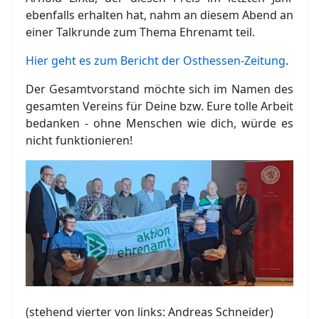
ebenfalls erhalten hat, nahm an diesem Abend an
einer Talkrunde zum Thema Ehrenamt teil.
Hier geht es zum Bericht der Osthessen-Zeitung
.
Der Gesamtvorstand möchte sich im Namen des
gesamten Vereins für Deine bzw. Eure tolle Arbeit
ort anzeigen
bedanken - ohne Menschen wie dich, würde es
nicht funktionieren!
(stehend vierter von links: Andreas Schneider)