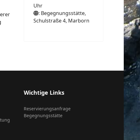
Uhr
: Begegnungsstätte,
derer
Schulstraße 4, Marborn
g
Wichtige Links
Reservierungsanfrage
Begegnungsstätte
itung