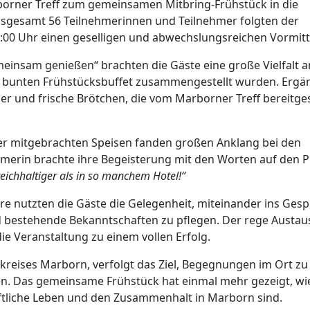
borner Treff zum gemeinsamen Mitbring-Frühstück in die
Insgesamt 56 Teilnehmerinnen und Teilnehmer folgten der
2:00 Uhr einen geselligen und abwechslungsreichen Vormitt
insam genießen“ brachten die Gäste eine große Vielfalt a
nd bunten Frühstücksbuffet zusammengestellt wurden. Ergä
r und frische Brötchen, die vom Marborner Treff bereitges
er mitgebrachten Speisen fanden großen Anklang bei den
merin brachte ihre Begeisterung mit den Worten auf den P
eichhaltiger als in so manchem Hotel!“
 nutzten die Gäste die Gelegenheit, miteinander ins Ges
bestehende Bekanntschaften zu pflegen. Der rege Austau
e Veranstaltung zu einem vollen Erfolg.
rkreises Marborn, verfolgt das Ziel, Begegnungen im Ort zu
 Das gemeinsame Frühstück hat einmal mehr gezeigt, wi
aftliche Leben und den Zusammenhalt in Marborn sind.