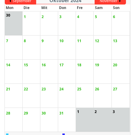
Oktober 2024
September
November
Mon
Die
Mit
Don
Fre
Sam
Son
30
1
2
3
4
5
6
ort anzeigen
7
8
9
10
11
12
13
14
15
16
17
18
19
20
21
22
23
24
25
26
27
1
2
3
28
29
30
31