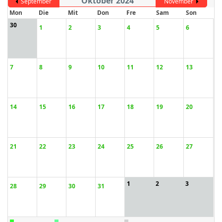
Oktober 2024
September
November
Mon
Die
Mit
Don
Fre
Sam
Son
30
1
2
3
4
5
6
ort anzeigen
7
8
9
10
11
12
13
14
15
16
17
18
19
20
21
22
23
24
25
26
27
1
2
3
28
29
30
31