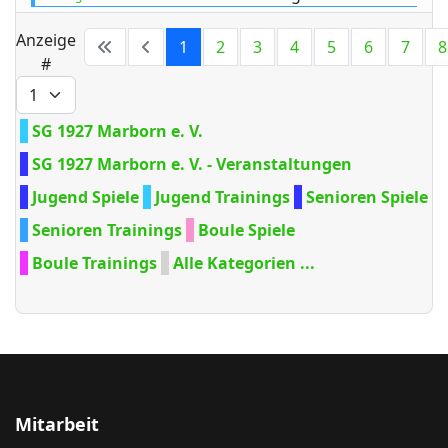
Limite der Paginierungsliste
Anzeige
1
2
3
4
5
6
7
8
#
SG 1927 Marborn e. V.
SG 1927 Marborn e. V. - Veranstaltungen
Jugend Spiele
Jugend Trainings
Senioren Spiele
Senioren Trainings
Boule Spiele
Boule Trainings
Alle Kategorien ...
Mitarbeit