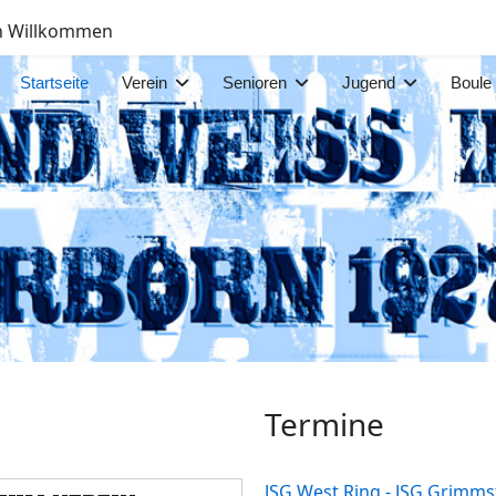
ch Willkommen
Startseite
Verein
Senioren
Jugend
Boule
Termine
JSG West Ring - JSG Grimms