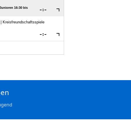
ben
ugend