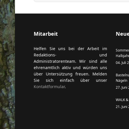
ort anzeigen
Mitarbeit
Neue
Helfen Sie uns bei der Arbeit im
Sommer
Redaktions- und
Halbjah
Administratorenteam. Wir sind alle
04. Juli
ehrenamtlich aktiv und würden uns
über Untersützung freuen. Melden
Basteln
Sie sich einfach über unser
Nägeln
Kontaktformular
.
27. Juni
WALK & 
21. Juni