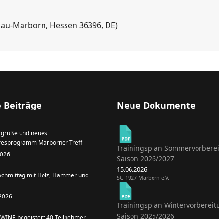
inau-Marborn, Hessen 36396, DE)
 Beiträge
Neue Dokumente
grüße und neues
resprogramm Marborner Treff
Trainingsplan Sommervorbere
 2026
Saison 2026/2027
15.06.2026
achmittag mit Holz, Hammer und
SG 1927 Marborn e.V.
 2026
Trainingsplan Wintervorbereit
Saison 2025/2026
WINE begeistert 40 Teilnehmer