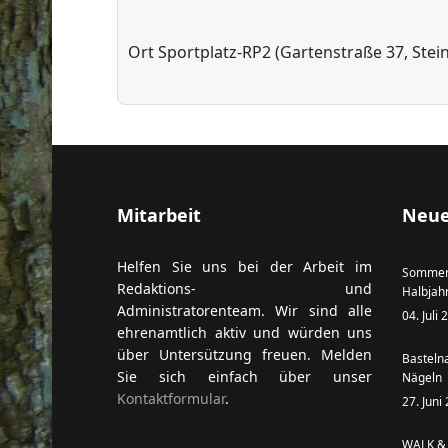
Ort
Sportplatz-RP2 (Gartenstraße 37, Ste
ort anzeigen
Mitarbeit
Neue
Helfen Sie uns bei der Arbeit im
Sommer
Redaktions- und
Halbjah
Administratorenteam. Wir sind alle
04. Juli
ehrenamtlich aktiv und würden uns
über Untersützung freuen. Melden
Basteln
Sie sich einfach über unser
Nägeln
Kontaktformular
.
27. Juni
WALK & 