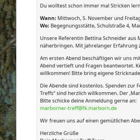
Du wolltest schon immer mal Stricken le
Wann:
Mittwoch, 5. November und Freitag,
Wo:
Begegnungsstätte, Schulstraße 4, Ma
ort anzeigen
Unsere Referentin Bettina Schneider aus 
näherbringen. Mit jahrelanger Erfahrung zei
Am ersten Abend beschäftigen wir uns mi
Abend vertieft und Fragen beantwortet. Kei
willkommen! Bitte bring eigene Stricknade
Die Abende sind kostenlos. Spenden zur
Treffs“ sind herzlich willkommen. Der ‚Mar
Bitte schicke deine Anmeldung gerne an:
marborner-treff@fk.marborn.de
Wir freuen uns auf einen gemütlichen Abend
Herzliche Grüße