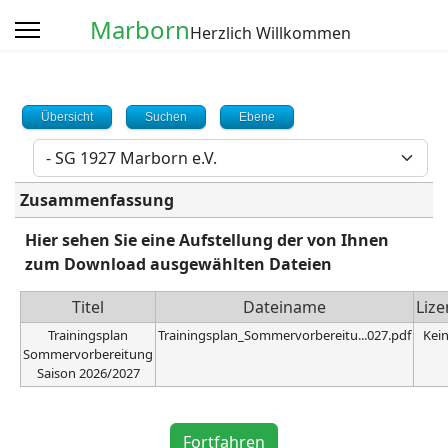
Marborn
Herzlich Willkommen
Übersicht
Suchen
Ebene
Zusammenfassung
Hier sehen Sie eine Aufstellung der von Ihnen
zum Download ausgewählten Dateien
Titel
Dateiname
Lize
Trainingsplan
Trainingsplan_Sommervorbereitu...027.pdf
Kei
Sommervorbereitung
Saison 2026/2027
Captcha
*
Fortfahren