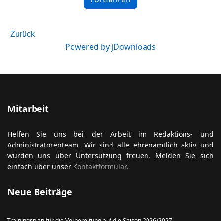
Zurück
Powered by jDownloads
ort anzeigen
Mitarbeit
Helfen Sie uns bei der Arbeit im Redaktions- und
Administratorenteam. Wir sind alle ehrenamtlich aktiv und
würden uns über Untersützung freuen. Melden Sie sich
einfach über unser
Kontaktformular
.
Neue Beiträge
Trainingsplan für die Vorbereitung auf die Saison 2026/2027