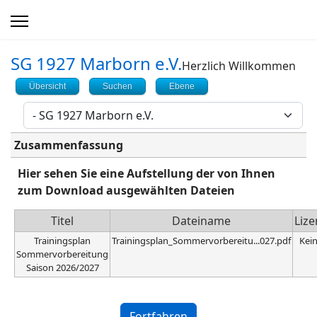
SG 1927 Marborn e.V.
Herzlich Willkommen
Übersicht
Suchen
Ebene
Zusammenfassung
Hier sehen Sie eine Aufstellung der von Ihnen
zum Download ausgewählten Dateien
Titel
Dateiname
Lize
Trainingsplan
Trainingsplan_Sommervorbereitu...027.pdf
Kei
Sommervorbereitung
Saison 2026/2027
Captcha
*
Fortfahren