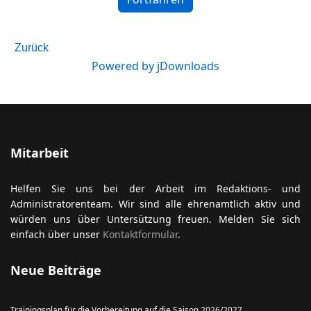
Zurück
Powered by jDownloads
ort anzeigen
Mitarbeit
Helfen Sie uns bei der Arbeit im Redaktions- und
Administratorenteam. Wir sind alle ehrenamtlich aktiv und
würden uns über Untersützung freuen. Melden Sie sich
einfach über unser
Kontaktformular
.
Neue Beiträge
Trainingsplan für die Vorbereitung auf die Saison 2026/2027