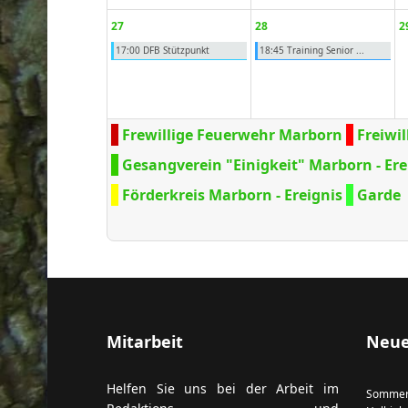
27
28
2
17:00 DFB Stützpunkt
18:45 Training Senior ...
Frewillige Feuerwehr Marborn
Freiwi
Gesangverein "Einigkeit" Marborn - Ere
Förderkreis Marborn - Ereignis
Garde
Mitarbeit
Neue
Helfen Sie uns bei der Arbeit im
Sommer