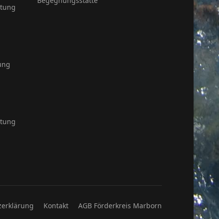
Begegnungsstätte
itung
ung
itung
zerklärung
Kontakt
AGB Förderkreis Marborn