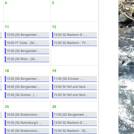
4
5
11
12
13:00 JSG Bergwinkel ...
13:00 SG Marborn II - ...
14:00 FT Fulda - JSG ...
15:00 SG Marborn - TV ...
15:00 JSG Bergwinkel ...
15:00 JSG Rhön - JSG ...
18
19
13:00 JSG Bergwinkel ...
11:00 JSG Eitratal - ...
14:00 JSG Bergwinkel ...
13:00 SV Höf und Haid ...
15:00 JSG Sinntal - J ...
15:00 SV Höf und Haid ...
25
26
14:00 JSG Bieberstein ...
11:00 JSG Bergwinkel ...
15:00 JSG Rotenburg/L ...
13:00 SG Marborn II - ...
16:30 JSG Bieberstein ...
15:00 SG Marborn - SG ...