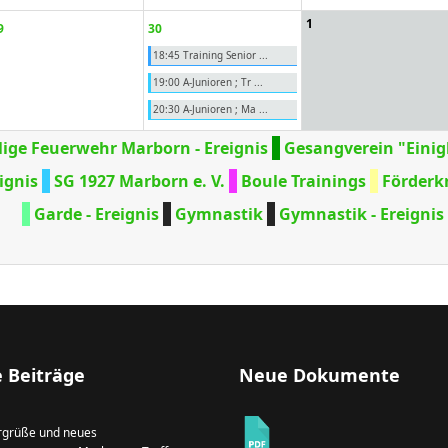
1
9
30
18:45 Training Senior ...
19:00 A-Junioren ; Tr ...
20:30 A-Junioren ; Ma ...
llige Feuerwehr Marborn - Ereignis
Gesangverein "Einig
ignis
SG 1927 Marborn e. V.
Boule Trainings
Förderk
Garde - Ereignis
Gymnastik
Gymnastik - Ereignis
 Beiträge
Neue Dokumente
grüße und neues