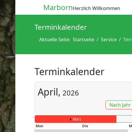
Marborn
Herzlich Willkommen
Terminkalender
Aktuelle Seite:
Startseite
Service
Ter
Terminkalender
April,
2026
Nach Jahr
März
Mon
Die
M