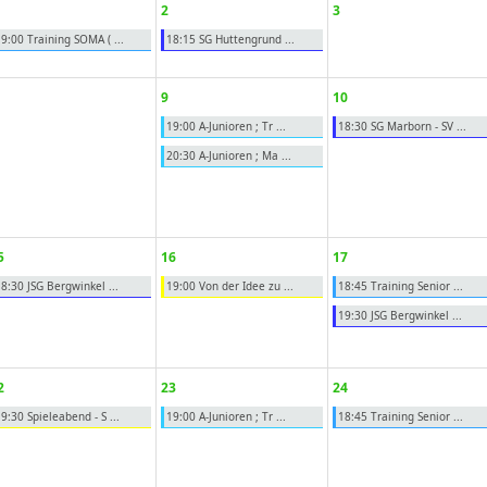
2
3
9:00 Training SOMA ( ...
18:15 SG Huttengrund ...
9
10
19:00 A-Junioren ; Tr ...
18:30 SG Marborn - SV ...
20:30 A-Junioren ; Ma ...
5
16
17
8:30 JSG Bergwinkel ...
19:00 Von der Idee zu ...
18:45 Training Senior ...
19:30 JSG Bergwinkel ...
2
23
24
9:30 Spieleabend - S ...
19:00 A-Junioren ; Tr ...
18:45 Training Senior ...