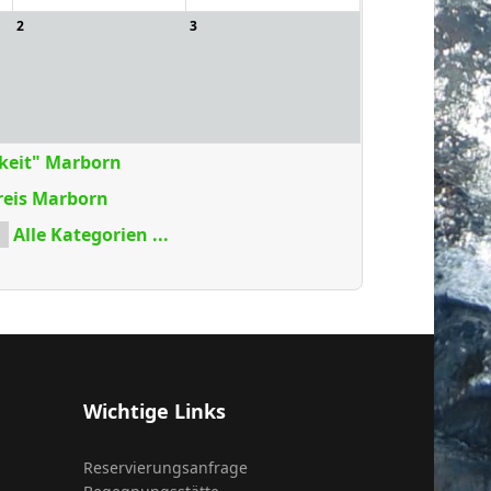
2
3
keit" Marborn
reis Marborn
Alle Kategorien ...
Wichtige Links
Reservierungsanfrage