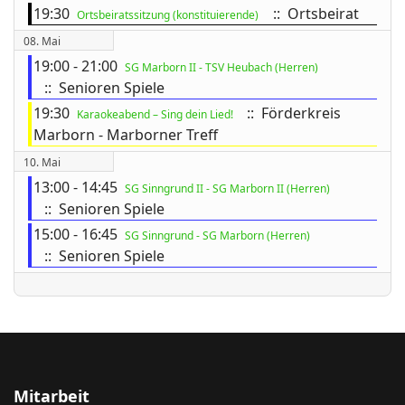
19:30
:: Ortsbeirat
Ortsbeiratssitzung (konstituierende)
08. Mai
19:00 - 21:00
SG Marborn II - TSV Heubach (Herren)
ort anzeigen
:: Senioren Spiele
19:30
:: Förderkreis
Karaokeabend – Sing dein Lied!
Marborn - Marborner Treff
10. Mai
13:00 - 14:45
SG Sinngrund II - SG Marborn II (Herren)
:: Senioren Spiele
15:00 - 16:45
SG Sinngrund - SG Marborn (Herren)
:: Senioren Spiele
Mitarbeit