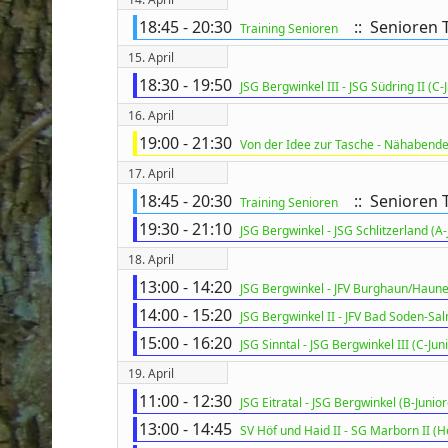
18:45 - 20:30
:: Senioren 
Training Senioren
15. April
18:30 - 19:50
JSG Bergwinkel III - JSG Südring II (C-
ort anzeigen
16. April
19:00 - 21:30
Von der Idee zur Tasche - Nähabende
17. April
18:45 - 20:30
:: Senioren 
Training Senioren
19:30 - 21:10
JSG Bergwinkel - JSG Schlitzerland (A-
18. April
13:00 - 14:20
JSG Bergwinkel - JFV Burghaun/Haunet
14:00 - 15:20
JSG Bergwinkel II - JFV Bad Soden-Salm
15:00 - 16:20
JSG Sinntal - JSG Bergwinkel III (C-Jun
19. April
11:00 - 12:30
JSG Eitratal - JSG Bergwinkel (B-Junio
13:00 - 14:45
SV Höf und Haid II - SG Marborn II (H