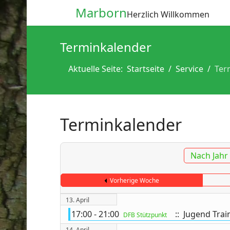
Marborn
Herzlich Willkommen
Terminkalender
Aktuelle Seite:
Startseite
Service
Ter
Terminkalender
Nach Jahr
Vorherige Woche
13. April
17:00 - 21:00
:: Jugend Trai
DFB Stützpunkt
14. April