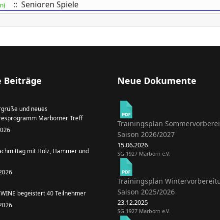
:: Senioren Spiele
n)
 Beiträge
Neue Dokumente
grüße und neues
resprogramm Marborner Treff
Trainingsplan Sommervorbere
 2026
Saison 2026/2027
15.06.2026
achmittag mit Holz, Hammer und
SG 1927 Marborn e.V.
 2026
Trainingsplan Wintervorbereit
Saison 2025/2026
WINE begeistert 40 Teilnehmer
23.12.2025
 2026
SG 1927 Marborn e.V.