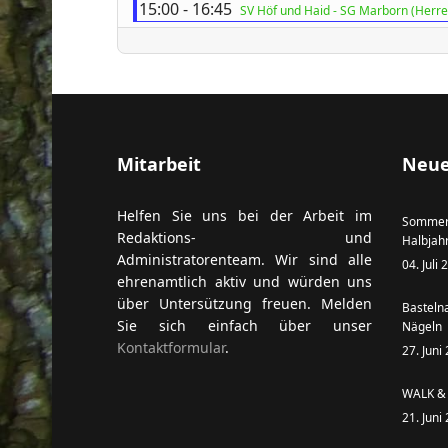
15:00 - 16:45
SV Höf und Haid - SG Marborn (Herre
Mitarbeit
Neue
Helfen Sie uns bei der Arbeit im
Sommer
Redaktions- und
Halbjah
Administratorenteam. Wir sind alle
04. Juli
ehrenamtlich aktiv und würden uns
über Untersützung freuen. Melden
Basteln
Sie sich einfach über unser
Nägeln
Kontaktformular
.
27. Juni
WALK & 
21. Juni