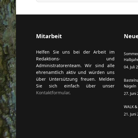
ort anzeigen
Mitarbeit
Neue
Helfen Sie uns bei der Arbeit im
Sommer
Redaktions- und
Halbjah
Administratorenteam. Wir sind alle
04. Juli
ehrenamtlich aktiv und würden uns
über Untersützung freuen. Melden
Basteln
Sie sich einfach über unser
Nägeln
Kontaktformular
.
27. Juni
WALK & 
21. Juni