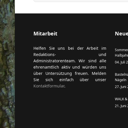
ort anzeigen
Mitarbeit
Neue
Helfen Sie uns bei der Arbeit im
Sommer
Redaktions- und
Halbjah
Administratorenteam. Wir sind alle
04. Juli
ehrenamtlich aktiv und würden uns
über Untersützung freuen. Melden
Basteln
Sie sich einfach über unser
Nägeln
Kontaktformular
.
27. Juni
WALK & 
21. Juni