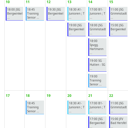
10
11
12
13
14
15
18:00 JSG
18:45
19:30 JSG
18:30 A1-
17:00 B1-
11:00 JSG
Bergwinkel
Training
Bergwinkel
Junioren ; T
Junioren ; T
Grimmstadt
...
Senior ...
...
...
...
...
19:00 JSG
18:00 JSG
15:00 JSG
Bergwinkel
Grimmstadt
Bergwinkel
...
...
...
18:00
Spvgg.
Hartmann
...
19:00 SG
Hutten - SG
...
19:00
Training
Senior ...
17
18
19
20
21
22
18:45
18:30 A1-
17:00 B1-
11:00 JSG
Training
Junioren ; T
Junioren ; T
Grimmstadt
Senior ...
...
...
...
17:00 JSG
15:00 JFV
Bergwinkel
Bad Hersfel
...
...