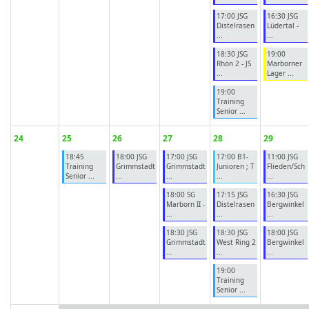
17:00 JSG
16:30 JSG
Distelrasen
Lüdertal -
...
...
18:30 JSG
19:00
Rhön 2 - JS
Marborner
...
Lager ...
19:00
Training
Senior ...
24
25
26
27
28
29
18:45
18:00 JSG
17:00 JSG
17:00 B1-
11:00 JSG
Training
Grimmstadt
Grimmstadt
Junioren ; T
Flieden/Sch
Senior ...
...
...
...
...
18:00 SG
17:15 JSG
16:30 JSG
Marborn II -
Distelrasen
Bergwinkel
...
...
...
18:30 JSG
18:30 JSG
18:00 JSG
Grimmstadt
West Ring 2
Bergwinkel
...
...
...
19:00
Training
Senior ...