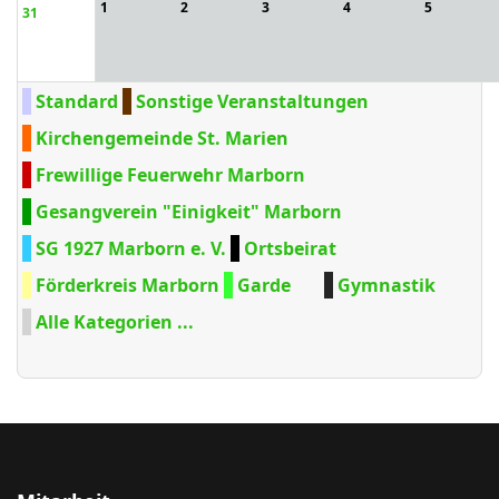
1
2
3
4
5
31
Standard
Sonstige Veranstaltungen
Kirchengemeinde St. Marien
Frewillige Feuerwehr Marborn
Gesangverein "Einigkeit" Marborn
SG 1927 Marborn e. V.
Ortsbeirat
Förderkreis Marborn
Garde
Gymnastik
Alle Kategorien ...