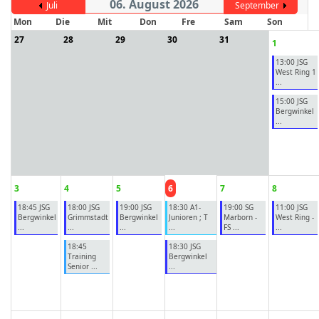
06. August 2026
Juli
September
Mon
Die
Mit
Don
Fre
Sam
Son
27
28
29
30
31
1
ort anzeigen
13:00 JSG
West Ring 1
...
15:00 JSG
Bergwinkel
...
3
4
5
6
7
8
18:45 JSG
18:00 JSG
19:00 JSG
18:30 A1-
19:00 SG
11:00 JSG
Bergwinkel
Grimmstadt
Bergwinkel
Junioren ; T
Marborn -
West Ring -
...
...
...
...
FS ...
...
18:45
18:30 JSG
Training
Bergwinkel
Senior ...
...