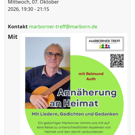
Mittwoch, 07. Oktober
2026, 19:30 - 21:15
Kontakt
marborner-treff@marborn.de
ort anzeigen
Mit