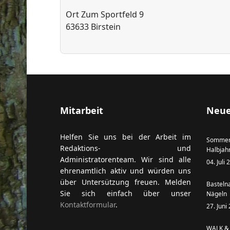
Ort
Zum Sportfeld 9
63633 Birstein
ort anzeigen
Mitarbeit
Neue
Helfen Sie uns bei der Arbeit im
Sommer
Redaktions- und
Halbjah
Administratorenteam. Wir sind alle
04. Juli
ehrenamtlich aktiv und würden uns
über Untersützung freuen. Melden
Basteln
Sie sich einfach über unser
Nägeln
Kontaktformular
.
27. Juni
WALK & 